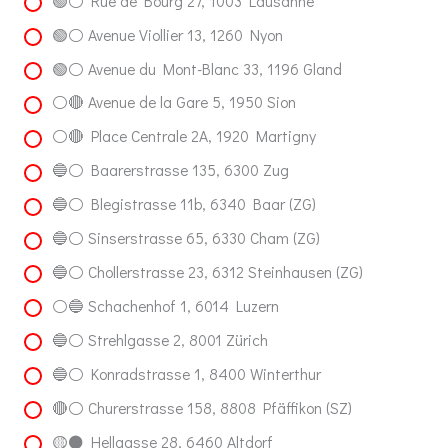
🟢⚪ Rue de Bourg 27, 1003 Lausanne
🟢⚪ Avenue Viollier 13, 1260 Nyon
🟢⚪ Avenue du Mont-Blanc 33, 1196 Gland
⚪️🔴 Avenue de la Gare 5, 1950 Sion
⚪️🔴 Place Centrale 2A, 1920 Martigny
🔵⚪️ Baarerstrasse 135, 6300 Zug
🔵⚪️ Blegistrasse 11b, 6340 Baar (ZG)
🔵⚪️ Sinserstrasse 65, 6330 Cham (ZG)
🔵⚪️ Chollerstrasse 23, 6312 Steinhausen (ZG)
⚪🔵 Schachenhof 1, 6014 Luzern
🔵⚪️ Strehlgasse 2, 8001 Zürich
🔵⚪️ Konradstrasse 1, 8400 Winterthur
🔴⚪ Churerstrasse 158, 8808 Pfäffikon (SZ)
🟡⚫ Hellgasse 28, 6460 Altdorf