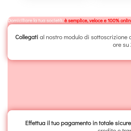
Domiciliare la tua società,
è semplice, veloce e 100% onlin
Collegati
al nostro modulo di sottoscrizione 
ore su 
Effettua il tuo pagamento in totale sicur
credito o tr