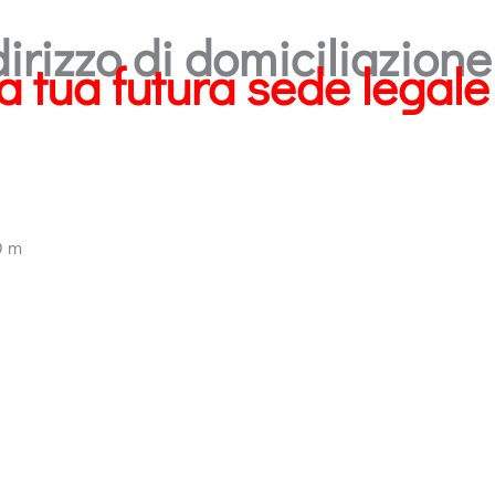
dirizzo di domiciliazion
la tua futura sede legale 
0 m