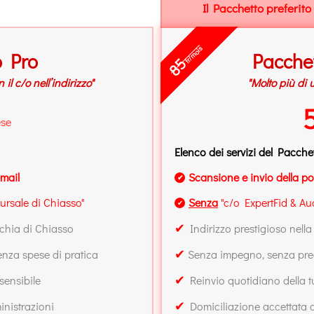
Il Pacchetto preferito 
fr/mois
o Pro
Pacche
85
il c/o nell’indirizzo"
"Molto più di 
ese
Elenco dei servizi del Pacche
-mail
Scansione e invio della po
✔
ursale di Chiasso"
Senza
"c/o ExpertFid & Aud
✔
✔
cchia di Chiasso
Indirizzo prestigioso nella
✔
nza spese di pratica
Senza impegno, senza prea
✔
sensibile
Reinvio quotidiano della t
✔
nistrazioni
Domiciliazione accettata d