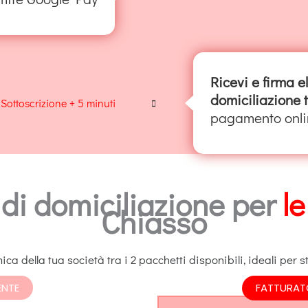
Ricevi e firma e
domiciliazione
Sottoscrizione + 5 minuti
pagamento onli
i di domiciliazione per
le
Chiasso
ca della tua società tra i 2 pacchetti disponibili, ideali per sta
ENTE
FATTURAT