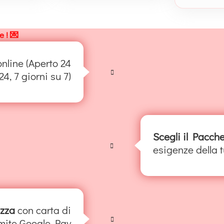
e ! 💌
online (Aperto 24
24, 7 giorni su 7)
Scegli il Pacche
esigenze della 
ezza
con carta di
amite Google Pay