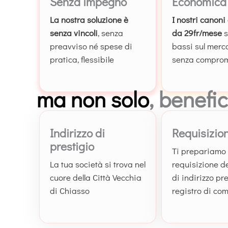
Senza impegno
Economica
La nostra soluzione è
I nostri canoni
senza vincoli
, senza
da 29fr/mese
s
preavviso né spese di
bassi sul merc
pratica, flessibile
senza compro
ma non solo
, benefi
Indirizzo di
Requisizio
prestigio
Ti prepariamo 
La tua società si trova nel
requisizione d
cuore della Città Vecchia
di indirizzo pre
di Chiasso
registro di co