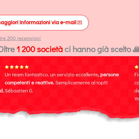
maggiori informazioni via e-mail
💌
ltre 200 recensioni
Oltre
1 200 società
ci hanno già scelto 
Un team fantastico, un servizio eccellente
, persone
Fi
competenti e reattive.
Semplicemente al top!!!
co
d.
Sébastien G.
de
Yn