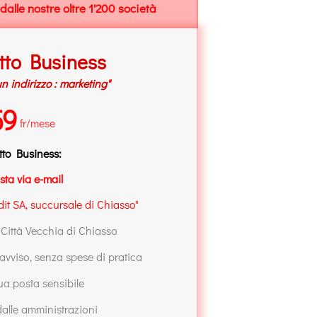
dalle nostre oltre 1'200 società
tto Business
un indirizzo : marketing"
59
fr/mese
tto Business:
sta via e-mail
it SA, succursale di Chiasso"
 Città Vecchia di Chiasso
vviso, senza spese di pratica
ua posta sensibile
alle amministrazioni