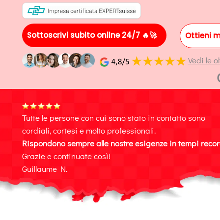
Sottoscrivi subito online 24/7 🔥🚀
Ottieni 
Vedi le o
Tutte le persone con cui sono stato in contatto sono
cordiali, cortesi e molto professionali.
Rispondono sempre alle nostre esigenze in tempi recor
Grazie e continuate così!
Guillaume N.