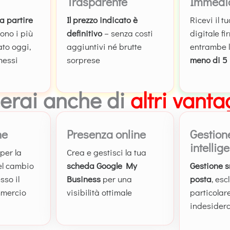
Trasparente
Immedi
 a partire
Il prezzo indicato è
Ricevi il t
ono i più
definitivo
– senza costi
digitale f
ato oggi,
aggiuntivi né brutte
entrambe l
messi
sorprese
meno di 5 
cerai anche di
altri vanta
ne
Presenza online
Gestion
intellig
per la
Crea e gestisci la tua
el cambio
scheda Google My
Gestione s
sso il
Business
per una
posta
, es
mmercio
visibilità ottimale
particolare
indesider