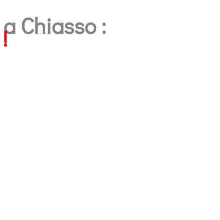
e a Chiasso :
!