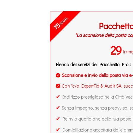
fr/mois
Pacchett
75
"La scansione della posta con 
29
fr/m
Elenco dei servizi del Pacchetto Pro :
Scansione e invio della posta via e
✔
Con "c/o ExpertFid & Audit SA, succ
✔
✔
Indirizzo prestigioso nella Città Ve
✔
Senza impegno, senza preavviso, se
✔
Reinvio quotidiano della tua posta 
✔
Domiciliazione accettata dalle ammi