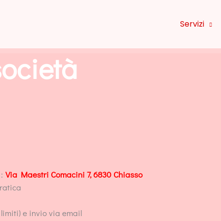
Servizi
società
:
Via Maestri Comacini 7, 6830 Chiasso
ratica
imiti) e invio via email