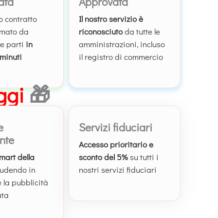
ata
Approvata
uo contratto
Il nostro servizio è
irmato da
riconosciuto
da tutte le
e parti
in
amministrazioni, incluso
minuti
il registro di commercio
ggi
🎁
e
Servizi fiduciari
ente
Accesso prioritario e
mart della
sconto del 5%
su tutti i
cludendo in
nostri servizi fiduciari
 la pubblicità
ata