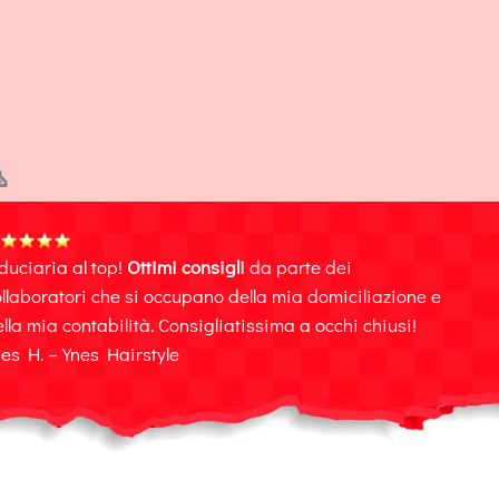

duciaria al top!
Ottimi consigli
da parte dei
llaboratori che si occupano della mia domiciliazione e
lla mia contabilità. Consigliatissima a occhi chiusi!
es H. – Ynes Hairstyle