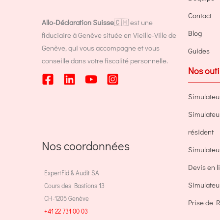
Contact
Allo-Déclaration Suisse
🇨🇭 est une
Blog
fiduciaire à Genève située en Vieille-Ville de
Genève, qui vous accompagne et vous
Guides
conseille dans votre fiscalité personnelle.
Nos outi
Simulateu
Simulateur 
résident
Nos coordonnées
Simulate
Devis en 
ExpertFid & Audit SA
Simulateur
Cours des Bastions 13
CH-1205 Genève
Prise de R
+41 22 731 00 03