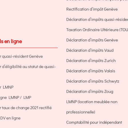
Rectification d’impôt Genève
Déclaration d’impôts quasi-résid
Taxation Ordinaire Ultérieure (TOU
Déclaration d’impôts Genève
ls en ligne
Déclaration d’impôts Vaud
r quasi-résident Genève
Déclaration d’impôts Zurich
d’éligibilité au statut de quasi-
Déclaration d’impôts Valais
Déclaration d’impôts Schwytz
ur LMNP
Déclaration d’impôts Zoug
ligne LMNP / LMP
LMNP (location meublée non
 taux de change 2021 rectifié
professionnelle)
DV en ligne
Comptabilité pour indépendant