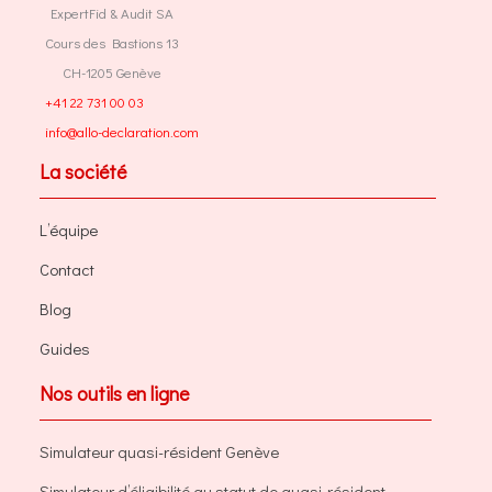
ExpertFid & Audit SA
Cours des Bastions 13
CH-1205 Genève
+41 22 731 00 03
info@allo-declaration.com
La société
L’équipe
Contact
Blog
Guides
Nos outils en ligne
Simulateur quasi-résident Genève
Simulateur d’éligibilité au statut de quasi-résident