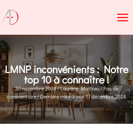
Aller
au
contenu
LMNP inconvénients : Notre
top 10 à connaître !
30 novembre 2024
/
Laurène Mathieu
/
Pas de
commentaire
/
Dernière mise à jour 17 décembre 2024