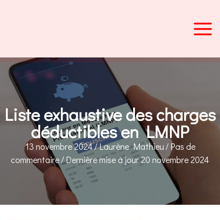
Aller
au
contenu
Liste exhaustive des charges
déductibles en LMNP
13 novembre 2024
/
Laurène Mathieu
/
Pas de
commentaire
/
Dernière mise à jour 20 novembre 2024