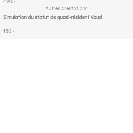
490.-
Autres prestations
Simulation du statut de quasi-résident Vaud
180.-
Conseil fiscal d’information ou d’optimisation
180.-/h
Constitution d'un dossier de réclamation*
10% de l'impôt récupéré
Traitement d'une demande de renseignement*
*inclus dans le service 360° en cas d'élection de domicile
facturé au timesheet à 170.-/h