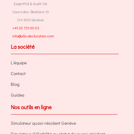
ExpertFid & Audit SA
Cours des Bastions 13
CH-1205 Genève
+41 22 731 00 03
info@allo-declaration.com
La société
L’équipe
Contact
Blog
Guides
Nos outils en ligne
Simulateur quasi-résident Genève
Simulateur d’éligibilité au statut de quasi-résident