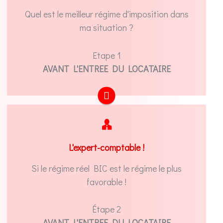
fiscaliste
Quel est le meilleur régime d'imposition dans
ma situation ?
SIMULER EN LIGNE
Etape 1
AVANT L'ENTREE DU LOCATAIRE
Demandez votre devis personnalisé en ligne
grâce à notre application web
L'expert-comptable !
DEVIS EN LIGNE
Si le régime réel BIC est le régime le plus
favorable !
Étape 2
AVANT L'ENTREE DU LOCATAIRE