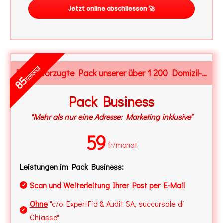
Jetzt online abschliessen 🚀
fr/monat
Der bevorzugte Pack unserer über 1 200 Domizil-Kunden
85
Pack Business
"Mehr als nur eine Adresse: Marketing inklusive"
59
fr/monat
Leistungen im Pack Business:
Scan und Weiterleitung Ihrer Post per E-Mail
✔
Ohne
"c/o ExpertFid & Audit SA, succursale di
✔
Chiasso"