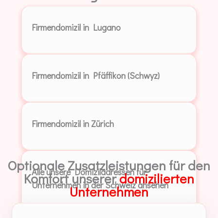
Firmendomizil in Lugano
Firmendomizil in Pfäffikon (Schwyz)
Firmendomizil in Zürich
Optionale Zusatzleistungen für den
Alle unsere Domiziladressen für
Komfort unserer
domizilierten
Unternehmen in der Schweiz ansehen
Unternehmen