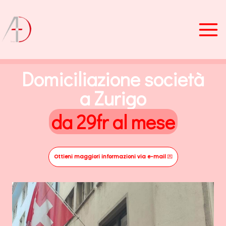
Vai
al
contenuto
Domiciliazione società
a Zurigo
da 29fr al mese
Ottieni maggiori informazioni via e-mail
💌