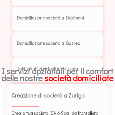
Domiciliazione società a Delémont
Domiciliazione società a Basilea
I servizi opzionali per il comfort
Tutti gli uffici virtuali in Svizzera
delle nostre
società domiciliate
Creazione di società a Zurigo
Crea la tua società (SA o Sagl) da frontaliero