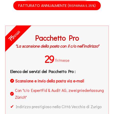
FATTURATO ANNUALMENTE
(RISPARMIA IL 25%)
fr/mois
Pacchetto Pro
75
"La scansione della posta con il c/o nell’indirizzo"
29
fr/mese
Elenco dei servizi del Pacchetto Pro :
Scansione e invio della posta via e-mail
✔
Con "c/o ExpertFid & Audit AG, zweigniederlassung
✔
Zürich"
✔
Indirizzo prestigioso nella Città Vecchia di Zurigo