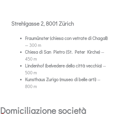
Strehlgasse 2, 8001 Zürich
Fraumünster (chiesa con vetrate di Chagall)
— 300 m
Chiesa di San Pietro (St. Peter Kirche)
—
450 m
Lindenhof (belvedere della città vecchia)
—
500 m
Kunsthaus Zurigo (museo di belle arti)
—
800 m
Domiciliazione società