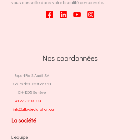
vous conseille dans votre fiscalité personnelle.
Nos coordonnées
ExpertFid & Audit SA
Cours des Bastions 13
CH-1205 Genève
+41 22 731 00 03
info@allo-declaration.com
La société
L’équipe