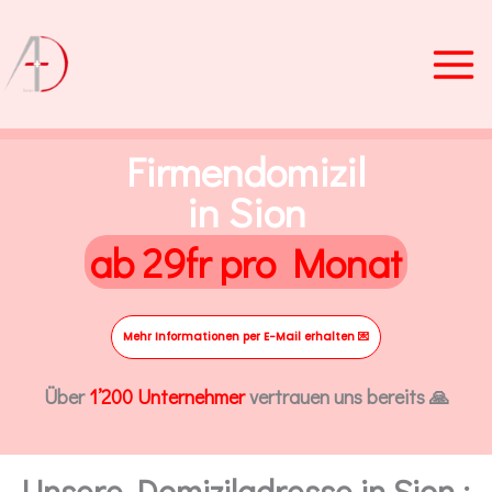
Zum
Inhalt
springen
Firmendomizil
in Sion
ab 29fr pro Monat
Mehr Informationen per E-Mail erhalten 💌
Über
1’200 Unternehmer
vertrauen uns bereits 🙏
Unsere Domiziladresse in Sion :