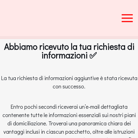
Vai
al
contenuto
Abbiamo ricevuto la tua richiesta di
informazioni ✅
La tua richiesta di informazioni aggiuntive è stata ricevuta
con successo.
Entro pochi secondi riceverai un’e-mail dettagliata
contenente tutte le informazioni essenziali sui nostri piani
di domiciliazione. Troverai una panoramica chiara dei
vantaggi inclusi in ciascun pacchetto, oltre alle istruzioni