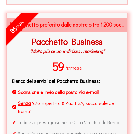
fr/mois
Il Pacchetto preferito dalle nostre oltre 1'200 società
85
Pacchetto Business
"Molto più di un indirizzo : marketing"
59
fr/mese
Elenco dei servizi del Pacchetto Business:
Scansione e invio della posta via e-mail
✔
Senza
"c/o ExpertFid & Audit SA, succursale de
✔
Berne"
✔
Indirizzo prestigioso nella Città Vecchia di Berna
✔
Senza impegno, senza preavviso, senza spese di