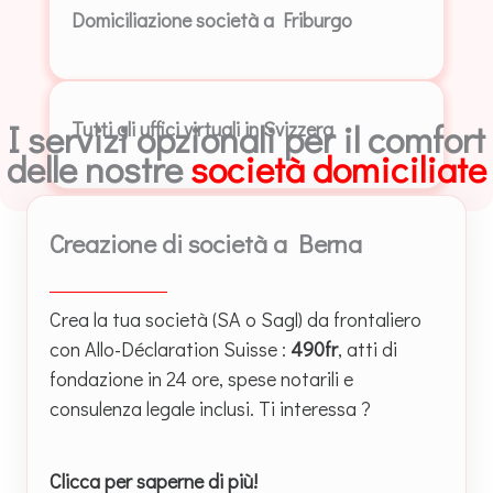
Domiciliazione società a Friburgo
I servizi opzionali per il comfort
Tutti gli uffici virtuali in Svizzera
delle nostre
società domiciliate
Creazione di società a Berna
Crea la tua società (SA o Sagl) da frontaliero
con Allo-Déclaration Suisse :
490fr
, atti di
fondazione in 24 ore, spese notarili e
consulenza legale inclusi. Ti interessa ?
Clicca per saperne di più!