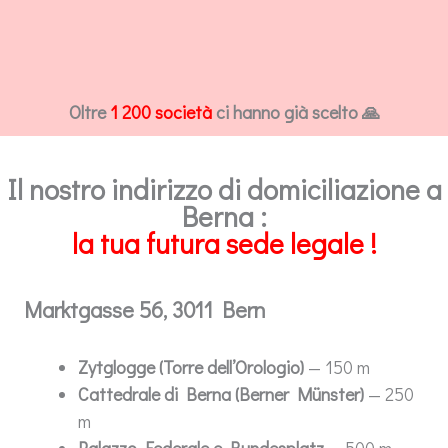
Oltre
1 200 società
ci hanno già scelto 🙏
Il nostro indirizzo di domiciliazione a
Berna :
la tua futura sede legale !
Marktgasse 56, 3011 Bern
Zytglogge (Torre dell’Orologio)
— 150 m
Cattedrale di Berna (Berner Münster)
— 250
m
Palazzo Federale e Bundesplatz
— 500 m