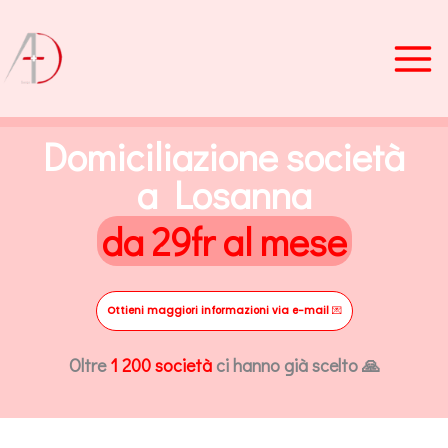
Vai
al
contenuto
Domiciliazione società
a Losanna
da 29fr al mese
Ottieni maggiori informazioni via e-mail
💌
Oltre
1 200 società
ci hanno già scelto 🙏