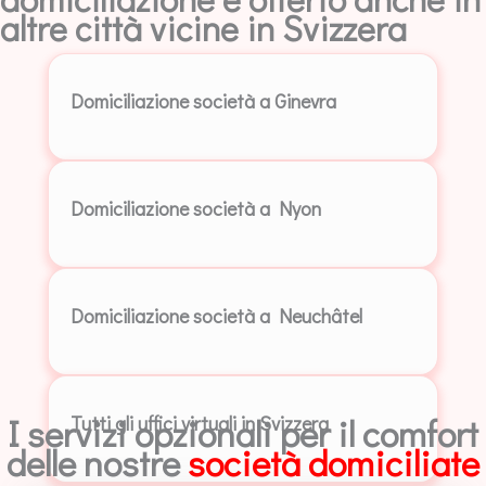
altre città vicine in Svizzera
Domiciliazione società a Ginevra
Domiciliazione società a Nyon
Domiciliazione società a Neuchâtel
I servizi opzionali per il comfort
Tutti gli uffici virtuali in Svizzera
delle nostre
società domiciliate