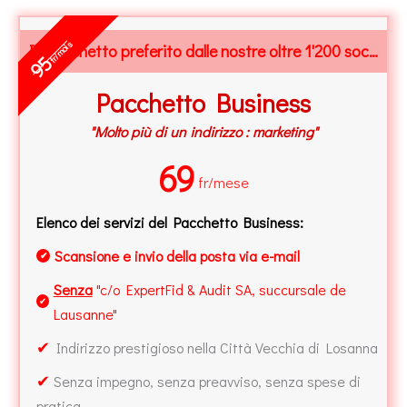
fr/mois
Il Pacchetto preferito dalle nostre oltre 1'200 società
95
Pacchetto Business
"Molto più di un indirizzo : marketing"
69
fr/mese
Elenco dei servizi del Pacchetto Business:
Scansione e invio della posta via e-mail
✔
Senza
"c/o ExpertFid & Audit SA, succursale de
✔
Lausanne"
✔
Indirizzo prestigioso nella Città Vecchia di Losanna
✔
Senza impegno, senza preavviso, senza spese di
pratica