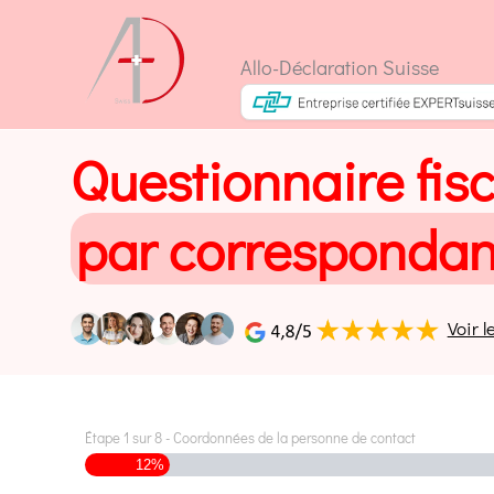
Aller
au
Allo-Déclaration Suisse
contenu
Questionnaire fisc
par corresponda
Voir l
Étape
1
sur
8
- Coordonnées de la personne de contact
12%