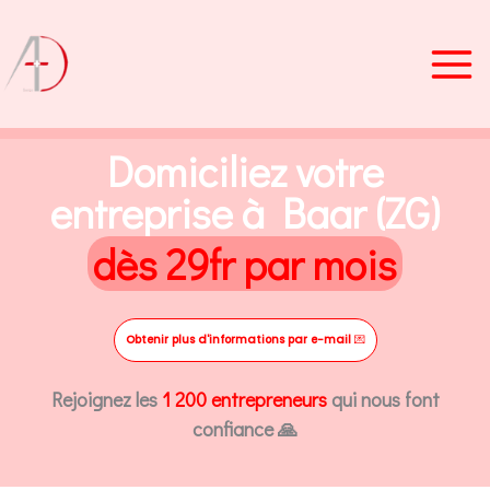
Aller
au
contenu
Domiciliez votre
entreprise à Baar (ZG)
dès 29fr par mois
Obtenir plus d'informations par e-mail
💌
Rejoignez les
1 200 entrepreneurs
qui nous font
confiance 🙏