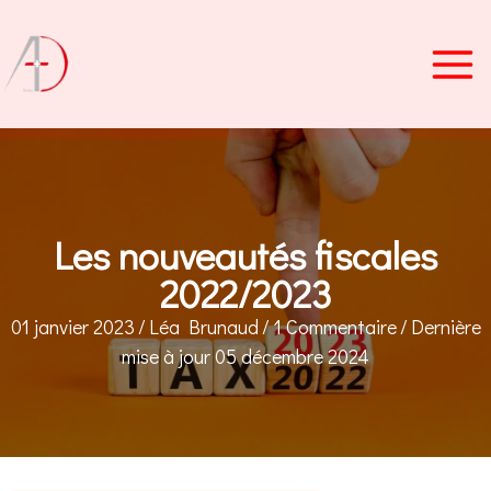
Aller
au
contenu
Les nouveautés fiscales
2022/2023
01 janvier 2023
/
Léa Brunaud
/
1 Commentaire
/
Dernière
mise à jour 05 décembre 2024