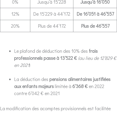
0%
Jusqu’à 15’228
Jusqu’à 16’050
12%
De 15’229 à 44’172
De 16’051 à 46’557
20%
Plus de 44’172
Plus de 46’557
Le plafond de déduction des 10% des
frais
professionnels passe à 13’522 €
(au lieu de 12’829 €
en 2021
)
La déduction des
pensions alimentaires justifiées
aux enfants majeurs
limitée à
6’368 €
en 2022
contre 6’042 € en 2021
La modification des acomptes provisionnels est facilitée