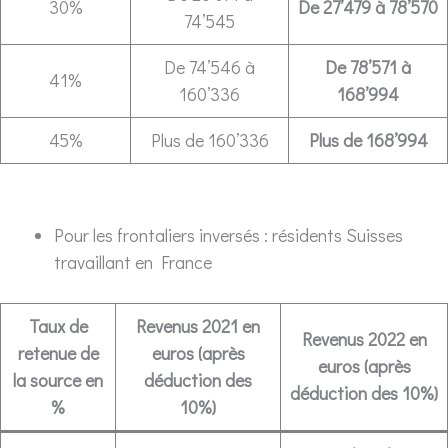
30%
De 27’479 à 78’570
74’545
De 74’546 à
De 78’571 à
41%
160’336
168’994
45%
Plus de 160’336
Plus de 168’994
Pour les frontaliers inversés : résidents Suisses
travaillant en France
Taux de
Revenus 2021 en
Revenus 2022 en
retenue de
euros (après
euros (après
la source en
déduction des
déduction des 10%)
%
10%)