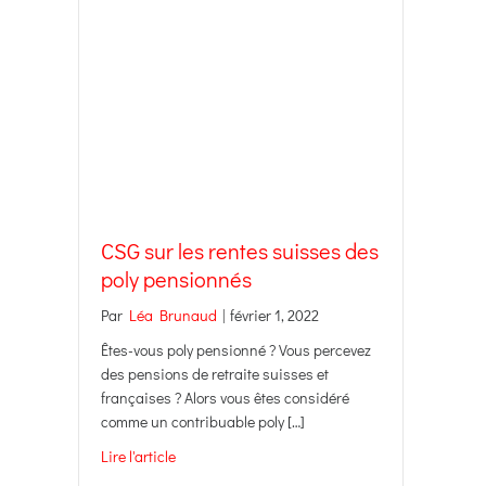
CSG sur les rentes suisses des
poly pensionnés
Par
Léa Brunaud
|
février 1, 2022
Êtes-vous poly pensionné ? Vous percevez
des pensions de retraite suisses et
françaises ? Alors vous êtes considéré
comme un contribuable poly […]
Lire l'article
about CSG sur les rentes suisses des poly pens