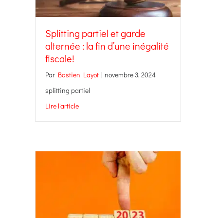
Splitting partiel et garde
alternée : la fin d’une inégalité
fiscale!
Par
Bastien Layot
|
novembre 3, 2024
splitting partiel
Lire l'article
about Splitting partiel et garde alternée : la fin d