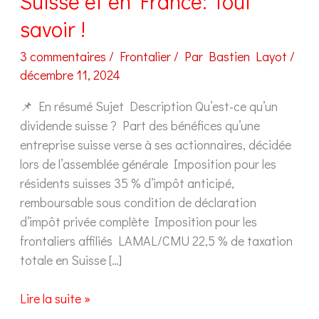
Suisse et en France: Tout
savoir !
3 commentaires
/
Frontalier
/ Par
Bastien Layot
/
décembre 11, 2024
📌 En résumé Sujet Description Qu’est-ce qu’un
dividende suisse ? Part des bénéfices qu’une
entreprise suisse verse à ses actionnaires, décidée
lors de l’assemblée générale Imposition pour les
résidents suisses 35 % d’impôt anticipé,
remboursable sous condition de déclaration
d’impôt privée complète Imposition pour les
frontaliers affiliés LAMAL/CMU 22,5 % de taxation
totale en Suisse […]
Imposition
Lire la suite »
des