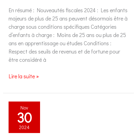
En résumé : Nouveautés fiscales 2024 : Les enfants
majeurs de plus de 25 ans peuvent désormais être à
charge sous conditions spécifiques Catégories
d’enfants à charge : Moins de 25 ans ou plus de 25
ans en apprentissage ou études Conditions :
Respect des seuils de revenus et de fortune pour
être considéré à
Impôt
Lire la suite »
enfant
majeur
à
Nov
Genève
30
:
Quels
2024
changements