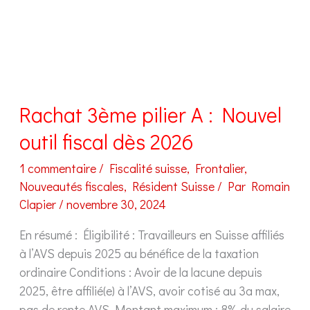
en
2024
?
Rachat 3ème pilier A : Nouvel
outil fiscal dès 2026
1 commentaire
/
Fiscalité suisse
,
Frontalier
,
Nouveautés fiscales
,
Résident Suisse
/ Par
Romain
Clapier
/
novembre 30, 2024
En résumé : Éligibilité : Travailleurs en Suisse affiliés
à l’AVS depuis 2025 au bénéfice de la taxation
ordinaire Conditions : Avoir de la lacune depuis
2025, être affilié(e) à l’AVS, avoir cotisé au 3a max,
pas de rente AVS Montant maximum : 8% du salaire