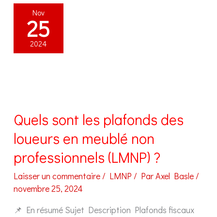
Que
Nov
peut-
25
on
déduire
2024
en
2025
?
Quels sont les plafonds des
loueurs en meublé non
professionnels (LMNP) ?
Laisser un commentaire
/
LMNP
/ Par
Axel Basle
/
novembre 25, 2024
📌 En résumé Sujet Description Plafonds fiscaux