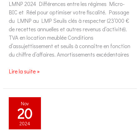
LMNP 2024 Différences entre les régimes Micro-
BIC et Réel pour optimiser votre fiscalité. Passage
du LMNP au LMP Seuils clés à respecter (23’000 €
de recettes annuelles et autres revenus d’activité).
TVA en location meublée Conditions
d’assujettissement et seuils à connaître en fonction
du chiffre d’affaires. Amortissements excédentaires
Quels
Lire la suite »
sont
les
plafonds
Nov
des
20
loueurs
en
2024
meublé
non