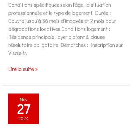
Conditions spécifiques selon l’âge, la situation
professionnelle et le type de logement Durée :
Couvre jusqu’à 36 mois d’impayés et 2 mois pour
dégradations locatives Conditions logement :
Résidence principale, loyer plafonné, clause
résolutoire obligatoire Démarches : Inscription sur
Visale.fr,
Garantie
Lire la suite »
Visale
:
mode
Nov
d’emploi
27
pour
en
2024
bénéficier