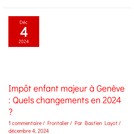
dividendes
en
Déc
Suisse
4
et
en
2024
France:
Tout
savoir
!
Impôt enfant majeur à Genève
: Quels changements en 2024
?
1 commentaire
/
Frontalier
/ Par
Bastien Layot
/
décembre 4, 2024