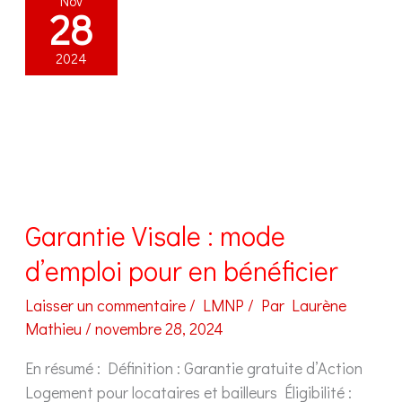
Nov
top
28
10
à
2024
connaître
!
Garantie Visale : mode
d’emploi pour en bénéficier
Laisser un commentaire
/
LMNP
/ Par
Laurène
Mathieu
/
novembre 28, 2024
En résumé : Définition : Garantie gratuite d’Action
Logement pour locataires et bailleurs Éligibilité :