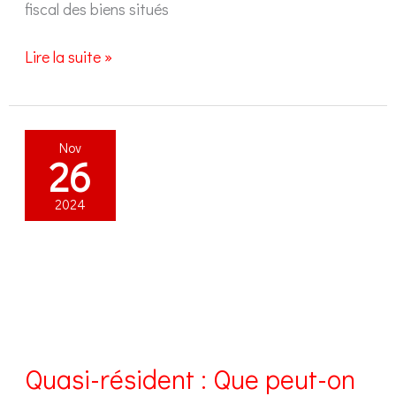
fiscal des biens situés
La
Lire la suite »
valeur
locative
à
Nov
Genève
26
:
Tout
2024
comprendre
!
Quasi-résident : Que peut-on