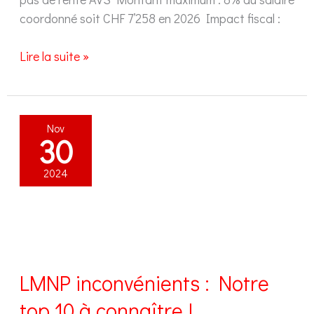
coordonné soit CHF 7’258 en 2026 Impact fiscal :
Rachat
Lire la suite »
3ème
pilier
A
Nov
:
30
Nouvel
outil
2024
fiscal
dès
2026
LMNP inconvénients : Notre
top 10 à connaître !