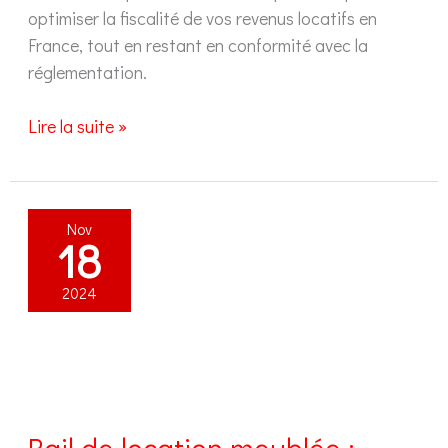
optimiser la fiscalité de vos revenus locatifs en
France, tout en restant en conformité avec la
réglementation.
LMNP
Lire la suite »
non-
résident
:
Nov
comprendre
18
la
fiscalité
2024
en
France