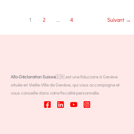
location
meublée
:
1
2
…
4
Suivant
→
Modèles
gratuits
et
guide
complet
2024
Allo-Déclaration Suisse
🇨🇭 est une fiduciaire à Genève
située en Vieille-Ville de Genève, qui vous accompagne et
vous conseille dans votre fiscalité personnelle.