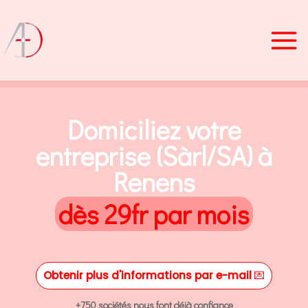
Aller
au
contenu
Domiciliez votre
entreprise (Sàrl/SA) à
Renens
dès 29fr par mois
Obtenir plus d'informations par e-mail
💌
+750 sociétés nous font déjà confiance