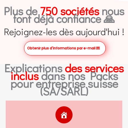
Plus de
750 sociétés
nous
font déjà confiance 🙏
Rejoignez-les dès aujourd'hui !
Obtenir plus d'informations par e-mail
💌
Explications
des services
inclus
dans nos Packs
pour entreprise suisse
(SA/SARL)