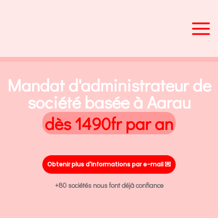
Aller
au
contenu
Mandat d'administrateur de
société basée à Aarau
dès 1490fr par an
Obtenir plus d'informations par e-mail
💌
+80 sociétés nous font déjà confiance