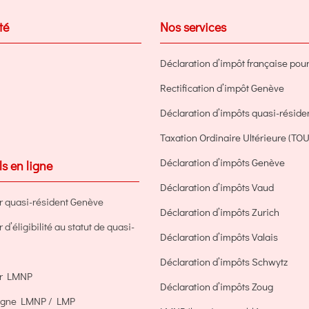
inégalité
té
Nos services
fiscale!
Déclaration d’impôt française pour 
Rectification d’impôt Genève
Déclaration d’impôts quasi-résid
Taxation Ordinaire Ultérieure (TOU
Déclaration d’impôts Genève
ls en ligne
Déclaration d’impôts Vaud
r quasi-résident Genève
Déclaration d’impôts Zurich
d’éligibilité au statut de quasi-
Déclaration d’impôts Valais
Déclaration d’impôts Schwytz
ur LMNP
Déclaration d’impôts Zoug
ligne LMNP / LMP