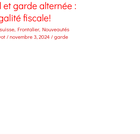
l et garde alternée :
galité fiscale!
 suisse
,
Frontalier
,
Nouveautés
yot
/
novembre 3, 2024
/
garde