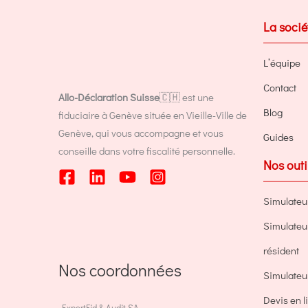
La socié
L’équipe
Contact
Allo-Déclaration Suisse
🇨🇭 est une
Blog
fiduciaire à Genève située en Vieille-Ville de
Genève, qui vous accompagne et vous
Guides
conseille dans votre fiscalité personnelle.
Nos outi
Simulateu
Simulateur 
résident
Nos coordonnées
Simulate
Devis en 
ExpertFid & Audit SA