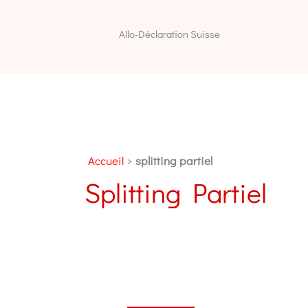
Aller
au
Allo-Déclaration Suisse
contenu
Accueil
>
splitting partiel
Splitting Partiel