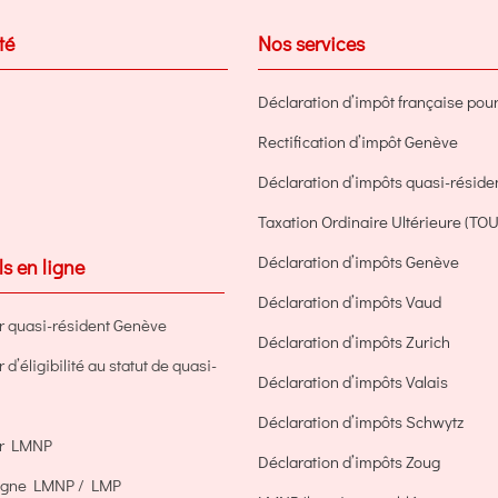
inégalité
té
Nos services
fiscale!
Déclaration d’impôt française pour 
Rectification d’impôt Genève
Déclaration d’impôts quasi-résid
Taxation Ordinaire Ultérieure (TOU
Déclaration d’impôts Genève
ls en ligne
Déclaration d’impôts Vaud
r quasi-résident Genève
Déclaration d’impôts Zurich
d’éligibilité au statut de quasi-
Déclaration d’impôts Valais
Déclaration d’impôts Schwytz
ur LMNP
Déclaration d’impôts Zoug
ligne LMNP / LMP