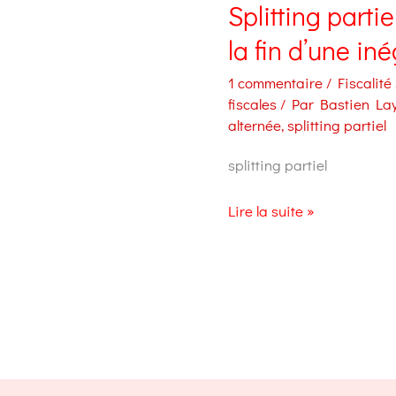
Splitting partie
la fin d’une iné
1 commentaire
/
Fiscalité
fiscales
/ Par
Bastien La
alternée
,
splitting partiel
splitting partiel
Splitting
Lire la suite »
partiel
et
garde
alternée
:
la
fin
d’une