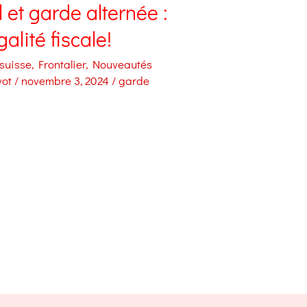
l et garde alternée :
galité fiscale!
 suisse
,
Frontalier
,
Nouveautés
yot
/
novembre 3, 2024
/
garde