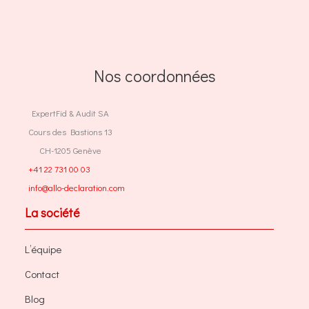
Nos coordonnées
ExpertFid & Audit SA
Cours des Bastions 13
CH-1205 Genève
+41 22 731 00 03
info@allo-declaration.com
La société
L’équipe
Contact
Blog