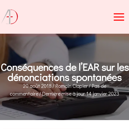
Aller
au
contenu
Conséquences de l’EAR sur les
dénonciations spontanées
20 août 2018
/
Romain Clapier
/
Pas de
commentaire
/
Dernière mise à jour 14 janvier 2023